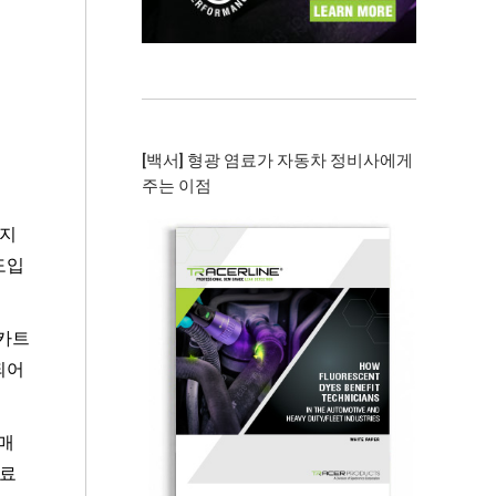
[백서] 형광 염료가 자동차 정비사에게
주는 이점
 지
도입
 카트
함되어
 매
염료