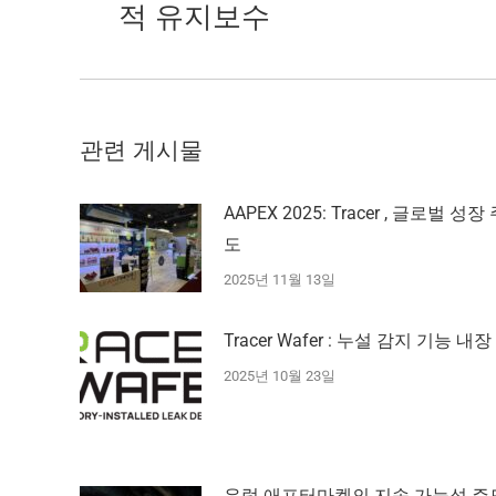
적 유지보수
전
글:
관련 게시물
AAPEX 2025: Tracer , 글로벌 성장
도
2025년 11월 13일
Tracer Wafer : 누설 감지 기능 내장
2025년 10월 23일
유럽 애프터마켓의 지속 가능성 주