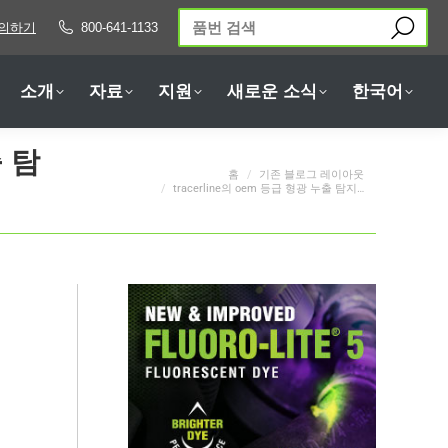
검
의하기
800-641-1133
소개
자료
지원
새로운 소식
한국어
색:
소개
자료
지원
새로운 소식
한국어
 탐
홈
기존 블로그 레이아웃
현재 위치:
tracerline의 oem 등급 형광 누출 탐지…