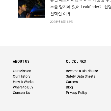
누출 탐지에 있어 Leakfinder가 현
선택인 이유
2025년 8월 18일
ABOUT US
QUICK LINKS
Our Mission
Become a Distributor
Our History
Safety Data Sheets
How It Works
Careers
Where to Buy
Blog
Contact Us
Privacy Policy