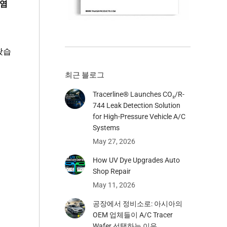
 염
서
왔습
최근 블로그
Tracerline® Launches CO₂/R-
744 Leak Detection Solution
for High-Pressure Vehicle A/C
Systems​
May 27, 2026
How UV Dye Upgrades Auto
Shop Repair
May 11, 2026
공장에서 정비소로: 아시아의
OEM 업체들이 A/C Tracer
Wafer 선택하는 이유