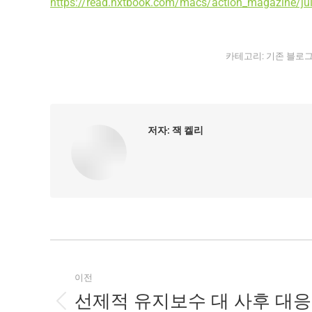
https://read.nxtbook.com/macs/action_magazine/ju
카테고리:
기존 블로
저자:
잭 켈리
글
목
이전
록
선제적 유지보수 대 사후 대응
이