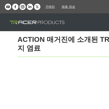
구매처
채용 정보
YouTube
Facebook
인
LinkedIn
X
페
페
스
페
페
이
이
타
이
이
지
지
그
지
지
가
가
램
가
가
ACTION 매거진에 소개된 TR
새
새
페
새
새
지 염료
창
창
이
창
창
에
에
지
에
에
서
서
가
서
서
열
열
새
열
열
립
립
창
립
립
니
니
에
니
니
다
다
서
다
다
열
립
니