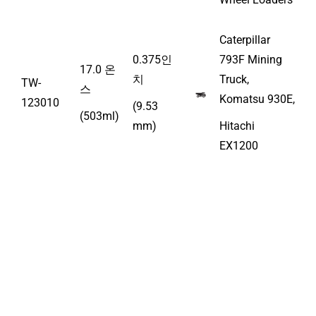
Caterpillar
0.375인
793F Mining
17.0 온
치
Truck,
TW-
스
Komatsu 930E,
123010
(9.53
(503ml)
mm)
Hitachi
EX1200