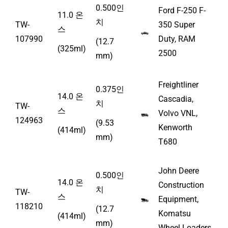
0.500인
Ford F-250 F-
11.0 온
치
TW-
350 Super
스
107990
Duty, RAM
(12.7
(325ml)
2500
mm)
Freightliner
0.375인
14.0 온
Cascadia,
치
TW-
스
Volvo VNL,
124963
(9.53
Kenworth
(414ml)
mm)
T680
John Deere
0.500인
14.0 온
Construction
치
TW-
스
Equipment,
118210
(12.7
Komatsu
(414ml)
mm)
Wheel Loaders