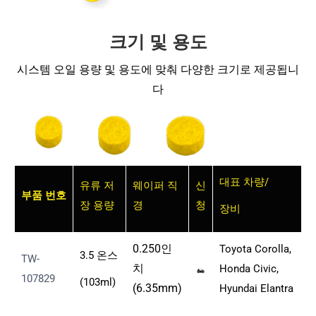
크기 및 용도
시스템 오일 용량 및 용도에 맞춰 다양한 크기로 제공됩니
다
대표 차량/
유류 저
웨이퍼 직
신
부품 번호
장 용량
경
청
장비
0.250인
Toyota Corolla,
3.5 온스
TW-
치
Honda Civic,
107829
(103ml)
(6.35mm)
Hyundai Elantra