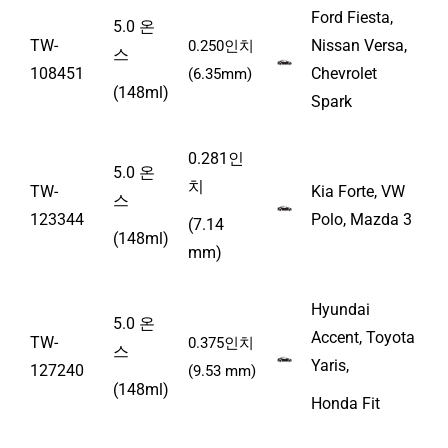
Ford Fiesta,
5.0 온
TW-
Nissan Versa,
0.250인치
스
108451
Chevrolet
(6.35mm)
(148ml)
Spark
0.281인
5.0 온
치
TW-
Kia Forte, VW
스
123344
Polo, Mazda 3
(7.14
(148ml)
mm)
Hyundai
5.0 온
Accent, Toyota
TW-
0.375인치
스
Yaris,
127240
(9.53 mm)
(148ml)
Honda Fit