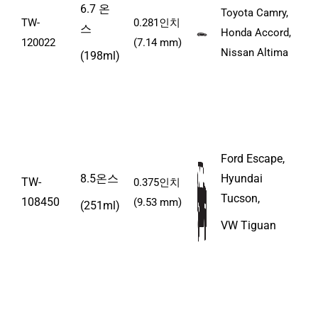
6.7 온
Toyota Camry,
TW-
0.281인치
스
Honda Accord,
120022
(7.14 mm)
Nissan Altima
(198ml)
Ford Escape,
8.5온스
Hyundai
TW-
0.375인치
Tucson,
108450
(9.53 mm)
(251ml)
VW Tiguan