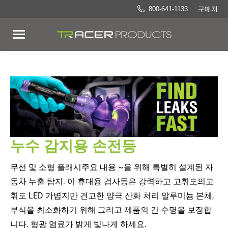
800-641-1133
구매처
누수 감지용 손전등
무선 및 소형 플래시
주요 내용
~을 위해 특별히 설계된
자
동차 누출 탐지
. 이 휴대용 검사등은 강력하고 고휘도의
고
휘도 LED 가볍지만
견고한 양극 산화 처리 알루미늄 본체
,
부식을 최소화하기 위해
그리고 제품의 긴 수명을 보장합
니다
.
형광 염료가 밝게 빛나게 하세요.