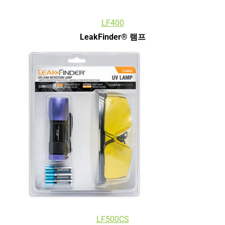
LF400
LeakFinder® 램프
LF500CS